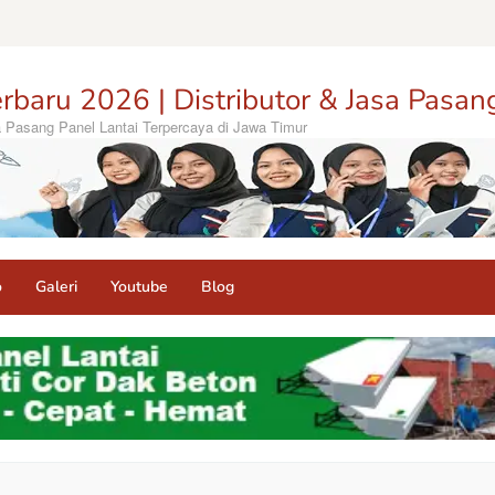
rbaru 2026 | Distributor & Jasa Pasan
sa Pasang Panel Lantai Terpercaya di Jawa Timur
o
Galeri
Youtube
Blog