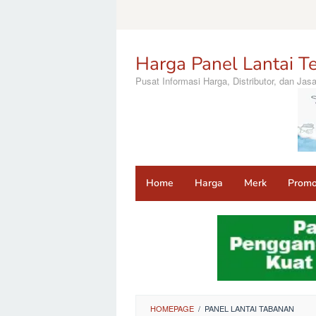
Loncat
ke
konten
Harga Panel Lantai Te
Pusat Informasi Harga, Distributor, dan Ja
Home
Harga
Merk
Prom
HOMEPAGE
/
PANEL LANTAI TABANAN