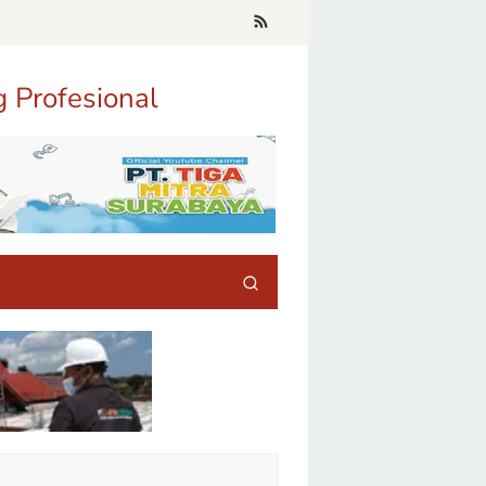
g Profesional