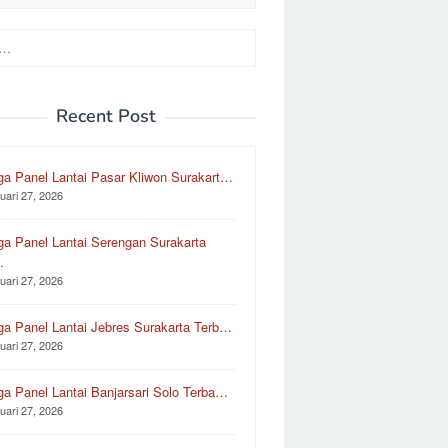
Recent Post
ga Panel Lantai Pasar Kliwon Surakart…
uari 27, 2026
ga Panel Lantai Serengan Surakarta
…
uari 27, 2026
ga Panel Lantai Jebres Surakarta Terb…
uari 27, 2026
ga Panel Lantai Banjarsari Solo Terba…
uari 27, 2026