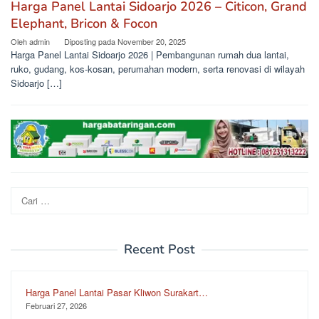
Harga Panel Lantai Sidoarjo 2026 – Citicon, Grand
Elephant, Bricon & Focon
Oleh
admin
Diposting pada
November 20, 2025
Harga Panel Lantai Sidoarjo 2026 | Pembangunan rumah dua lantai,
ruko, gudang, kos-kosan, perumahan modern, serta renovasi di wilayah
Sidoarjo […]
Cari
untuk:
Recent Post
Harga Panel Lantai Pasar Kliwon Surakart…
Februari 27, 2026