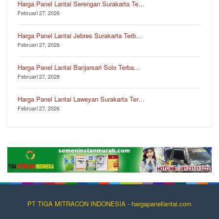
Harga Panel Lantai Serengan Surakarta Te…
Februari 27, 2026
Harga Panel Lantai Jebres Surakarta Terb…
Februari 27, 2026
Harga Panel Lantai Banjarsari Solo Terba…
Februari 27, 2026
Harga Panel Lantai Laweyan Surakarta Ter…
Februari 27, 2026
PT TIGA MITRACON INDONESIA - hargapanellantai.com