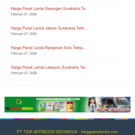
Harga Panel Lantai Serengan Surakarta Te…
Februari 27, 2026
Harga Panel Lantai Jebres Surakarta Terb…
Februari 27, 2026
Harga Panel Lantai Banjarsari Solo Terba…
Februari 27, 2026
Harga Panel Lantai Laweyan Surakarta Ter…
Februari 27, 2026
PT TIGA MITRACON INDONESIA - hargapanellantai.com