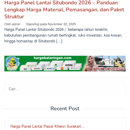
Harga Panel Lantai Situbondo 2026 – Panduan
Lengkap Harga Material, Pemasangan, dan Paket
Struktur
Oleh
admin
Diposting pada
November 22, 2025
Harga Panel Lantai Situbondo 2026 | beberapa tahun terakhir,
kebutuhan pembangunan rumah bertingkat, ruko investasi, kos-kosan,
hingga homestay di Situbondo […]
Cari
untuk:
Recent Post
Harga Panel Lantai Pasar Kliwon Surakart…