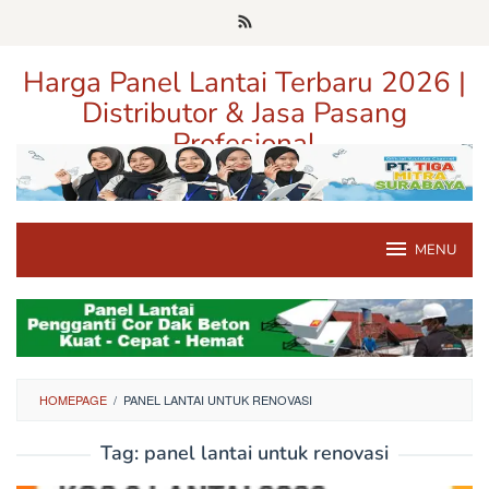
Loncat
ke
konten
Harga Panel Lantai Terbaru 2026 |
Distributor & Jasa Pasang
Profesional
Pusat Informasi Harga, Distributor, dan Jasa Pasang Panel Lantai
Terpercaya di Jawa Timur
MENU
HOMEPAGE
/
PANEL LANTAI UNTUK RENOVASI
Tag:
panel lantai untuk renovasi