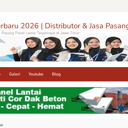
rbaru 2026 | Distributor & Jasa Pasan
sa Pasang Panel Lantai Terpercaya di Jawa Timur
o
Galeri
Youtube
Blog
NA