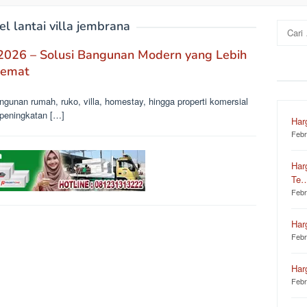
el lantai villa jembrana
Cari
untuk:
2026 – Solusi Bangunan Modern yang Lebih
Hemat
unan rumah, ruko, villa, homestay, hingga properti komersial
peningkatan […]
Har
Febr
Har
Te
Febr
Har
Febr
Har
Febr