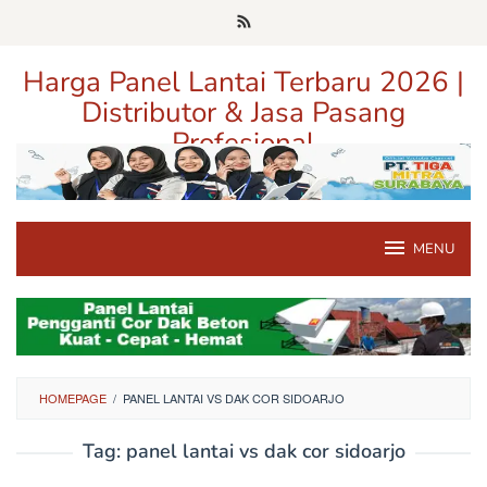
Loncat
ke
konten
Harga Panel Lantai Terbaru 2026 |
Distributor & Jasa Pasang
Profesional
Pusat Informasi Harga, Distributor, dan Jasa Pasang Panel Lantai
Terpercaya di Jawa Timur
MENU
HOMEPAGE
/
PANEL LANTAI VS DAK COR SIDOARJO
Tag:
panel lantai vs dak cor sidoarjo