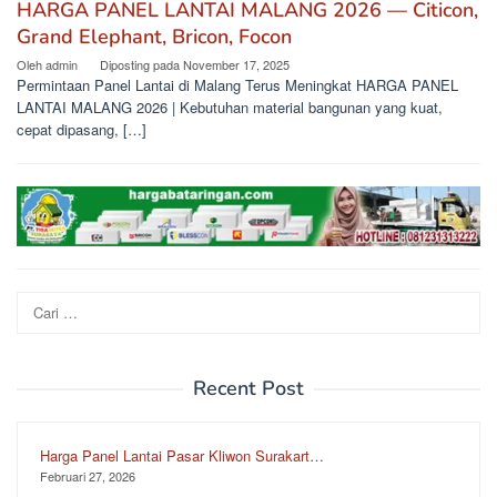
HARGA PANEL LANTAI MALANG 2026 — Citicon,
Grand Elephant, Bricon, Focon
Oleh
admin
Diposting pada
November 17, 2025
Permintaan Panel Lantai di Malang Terus Meningkat HARGA PANEL
LANTAI MALANG 2026 | Kebutuhan material bangunan yang kuat,
cepat dipasang, […]
Cari
untuk:
Recent Post
Harga Panel Lantai Pasar Kliwon Surakart…
Februari 27, 2026