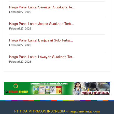
Harga Panel Lantai Serengan Surakarta Te…
Februari 27, 2026
Harga Panel Lantai Jebres Surakarta Terb…
Februari 27, 2026
Harga Panel Lantai Banjarsari Solo Terba…
Februari 27, 2026
Harga Panel Lantai Laweyan Surakarta Ter…
Februari 27, 2026
PT TIGA MITRACON INDONESIA - hargapanellantai.com