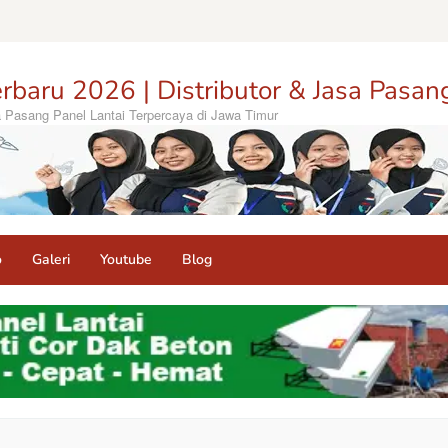
rbaru 2026 | Distributor & Jasa Pasan
sa Pasang Panel Lantai Terpercaya di Jawa Timur
o
Galeri
Youtube
Blog