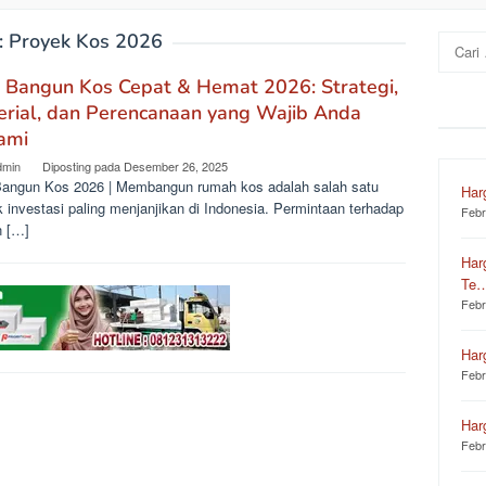
:
Proyek Kos 2026
Cari
untuk:
 Bangun Kos Cepat & Hemat 2026: Strategi,
rial, dan Perencanaan yang Wajib Anda
ami
dmin
Diposting pada
Desember 26, 2025
Bangun Kos 2026 | Membangun rumah kos adalah salah satu
Har
 investasi paling menjanjikan di Indonesia. Permintaan terhadap
Febr
n […]
Har
Te
Febr
Har
Febr
Har
Febr