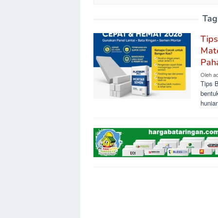
Tag
Tips
Mate
Pah
Oleh
a
Tips 
bentuk
hunia