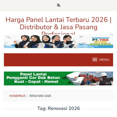
Loncat
ke
konten
Harga Panel Lantai Terbaru 2026 |
Distributor & Jasa Pasang
Profesional
Pusat Informasi Harga, Distributor, dan Jasa Pasang Panel Lantai
Terpercaya di Jawa Timur
MENU
HOMEPAGE
/
RENOVASI 2026
Tag:
Renovasi 2026