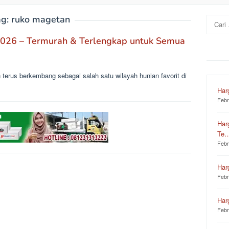
ag:
ruko magetan
Cari
untuk:
2026 – Termurah & Terlengkap untuk Semua
terus berkembang sebagai salah satu wilayah hunian favorit di
Har
Febr
Har
Te
Febr
Har
Febr
Har
Febr