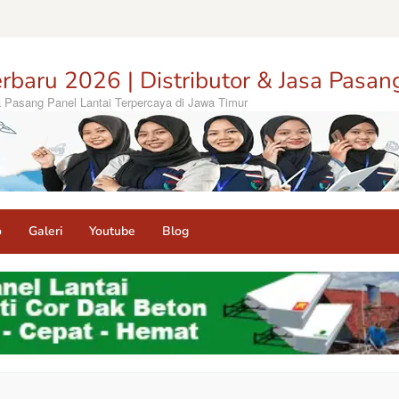
rbaru 2026 | Distributor & Jasa Pasan
sa Pasang Panel Lantai Terpercaya di Jawa Timur
o
Galeri
Youtube
Blog