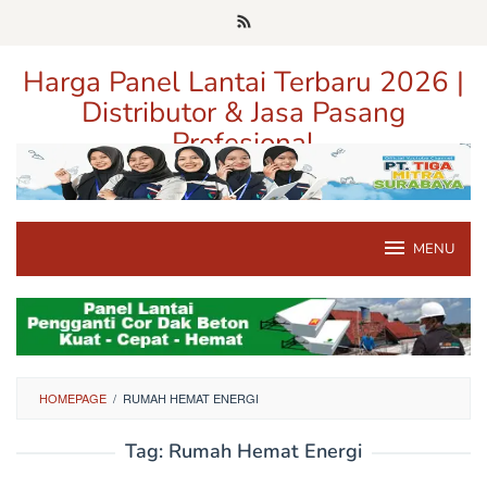
Loncat
ke
konten
Harga Panel Lantai Terbaru 2026 |
Distributor & Jasa Pasang
Profesional
Pusat Informasi Harga, Distributor, dan Jasa Pasang Panel Lantai
Terpercaya di Jawa Timur
MENU
HOMEPAGE
/
RUMAH HEMAT ENERGI
Tag:
Rumah Hemat Energi