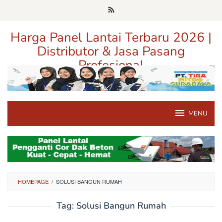
Loncat
ke
konten
Harga Panel Lantai Terbaru 2026 |
Distributor & Jasa Pasang
Profesional
Pusat Informasi Harga, Distributor, dan Jasa Pasang Panel Lantai
Terpercaya di Jawa Timur
MENU
HOMEPAGE
/
SOLUSI BANGUN RUMAH
Tag:
Solusi Bangun Rumah