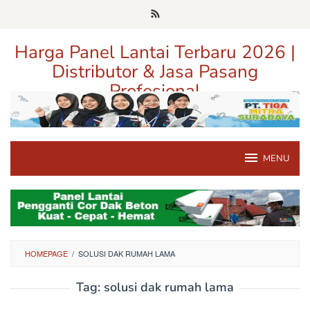
Loncat
ke
konten
Harga Panel Lantai Terbaru 2026 |
Distributor & Jasa Pasang
Profesional
Pusat Informasi Harga, Distributor, dan Jasa Pasang Panel Lantai
Terpercaya di Jawa Timur
MENU
HOMEPAGE
/
SOLUSI DAK RUMAH LAMA
Tag:
solusi dak rumah lama