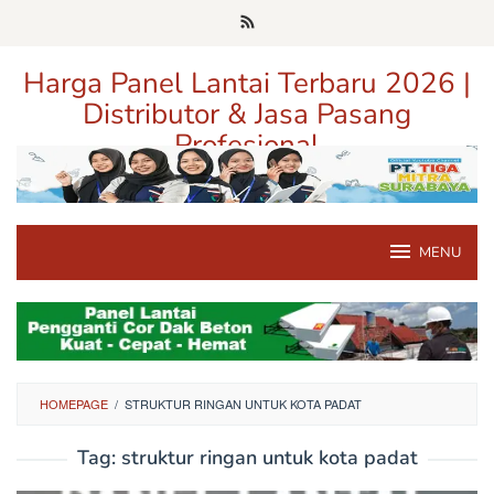
Loncat
ke
konten
Harga Panel Lantai Terbaru 2026 |
Distributor & Jasa Pasang
Profesional
Pusat Informasi Harga, Distributor, dan Jasa Pasang Panel Lantai
Terpercaya di Jawa Timur
MENU
HOMEPAGE
/
STRUKTUR RINGAN UNTUK KOTA PADAT
Tag:
struktur ringan untuk kota padat