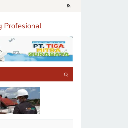
g Profesional