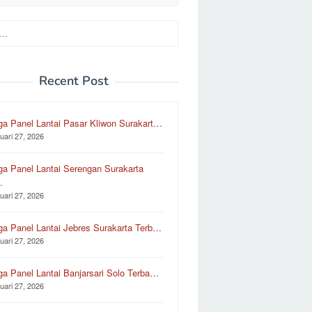
Recent Post
ga Panel Lantai Pasar Kliwon Surakart…
uari 27, 2026
ga Panel Lantai Serengan Surakarta
…
uari 27, 2026
ga Panel Lantai Jebres Surakarta Terb…
uari 27, 2026
ga Panel Lantai Banjarsari Solo Terba…
uari 27, 2026