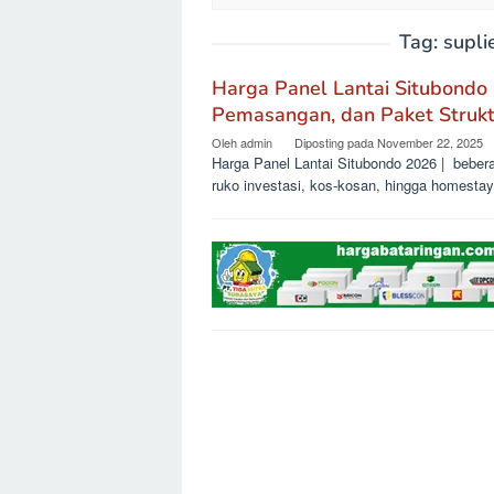
Tag:
supli
Harga Panel Lantai Situbondo
Pemasangan, dan Paket Strukt
Oleh
admin
Diposting pada
November 22, 2025
Harga Panel Lantai Situbondo 2026 | beber
ruko investasi, kos-kosan, hingga homestay