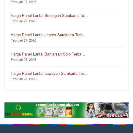
Februari 27, 2026
Harga Panel Lantai Serengan Surakarta Te…
Februari 27, 2026
Harga Panel Lantai Jebres Surakarta Terb…
Februari 27, 2026
Harga Panel Lantai Banjarsari Solo Terba…
Februari 27, 2026
Harga Panel Lantai Laweyan Surakarta Ter…
Februari 27, 2026