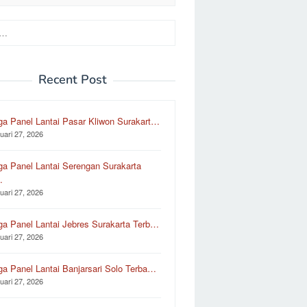
Recent Post
ga Panel Lantai Pasar Kliwon Surakart…
uari 27, 2026
ga Panel Lantai Serengan Surakarta
…
uari 27, 2026
ga Panel Lantai Jebres Surakarta Terb…
uari 27, 2026
ga Panel Lantai Banjarsari Solo Terba…
uari 27, 2026