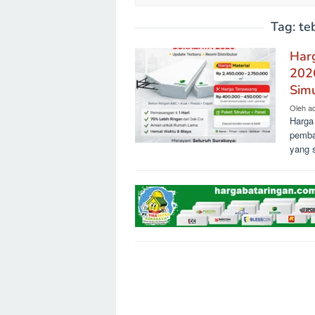
Tag:
te
Harg
202
Simu
Oleh
a
Harga
pemba
yang s