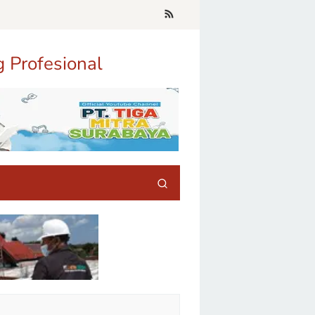
g Profesional