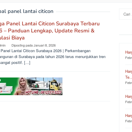
bal panel lantai citicon
Cari
untuk:
a Panel Lantai Citicon Surabaya Terbaru
6 – Panduan Lengkap, Update Resmi &
lasi Biaya
dmin
Diposting pada
Januari 8, 2026
 Panel Lantai Citicon Surabaya 2026 | Perkembangan
Har
ngunan di Surabaya pada tahun 2026 terus menunjukkan tren
Febr
angat positif. […]
Har
Te
Febr
Har
Febr
Har
Febr