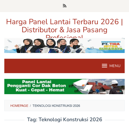
Loncat
ke
konten
Harga Panel Lantai Terbaru 2026 |
Distributor & Jasa Pasang
Profesional
Pusat Informasi Harga, Distributor, dan Jasa Pasang Panel Lantai
Terpercaya di Jawa Timur
MENU
HOMEPAGE
/
TEKNOLOGI KONSTRUKSI 2026
Tag:
Teknologi Konstruksi 2026