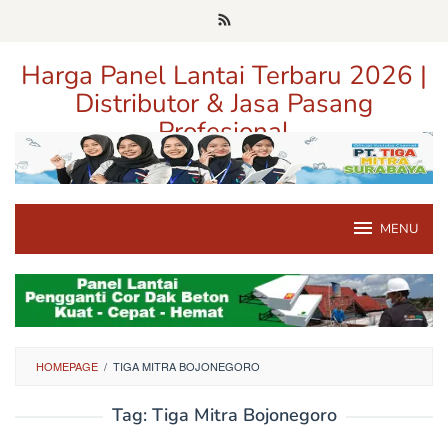
Loncat
ke
konten
Harga Panel Lantai Terbaru 2026 |
Distributor & Jasa Pasang
Profesional
Pusat Informasi Harga, Distributor, dan Jasa Pasang Panel Lantai
Terpercaya di Jawa Timur
MENU
HOMEPAGE
/
TIGA MITRA BOJONEGORO
Tag:
Tiga Mitra Bojonegoro