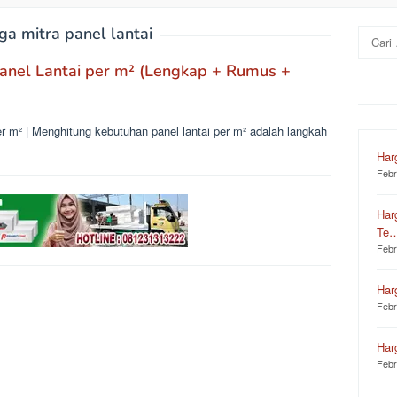
iga mitra panel lantai
Cari
untuk:
nel Lantai per m² (Lengkap + Rumus +
 m² | Menghitung kebutuhan panel lantai per m² adalah langkah
Har
Febr
Har
Te
Febr
Har
Febr
Har
Febr