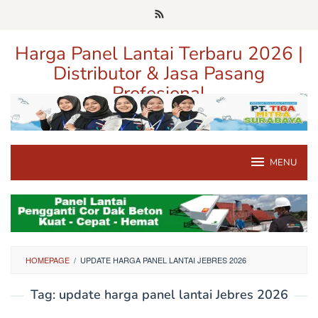
Loncat
ke
konten
Harga Panel Lantai Terbaru 2026 |
Distributor & Jasa Pasang
Profesional
Pusat Informasi Harga, Distributor, dan Jasa Pasang Panel Lantai
Terpercaya di Jawa Timur
MENU
HOMEPAGE
/
UPDATE HARGA PANEL LANTAI JEBRES 2026
Tag:
update harga panel lantai Jebres 2026