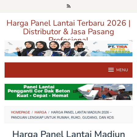
Loncat
ke
konten
Harga Panel Lantai Terbaru 2026 |
Distributor & Jasa Pasang
Profesional
Pusat Informasi Harga, Distributor, dan Jasa Pasang Panel Lantai
Terpercaya di Jawa Timur
MENU
HOMEPAGE
/
HARGA
/
HARGA PANEL LANTAI MADIUN 2026 –
PANDUAN LENGKAP UNTUK RUMAH, RUKO, GUDANG, DAN KOS
Harga Panel Lantai Madiun