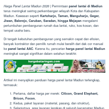
Harga Panel Lantai Madiun 2026
| Permintaan
panel lantai di Madiun
terus meningkat seiring perkembangan wilayah Kota dan Kabupaten
Madiun. Kawasan seperti
Kartoharjo, Taman, Manguharjo, Geger,
Jiwan, Balerejo, Caruban, Saradan, hingga Mejayan
mengalami
pertumbuhan pembangunan rumah dua lantai, ruko, kos-kosan, dan
tempat usaha baru.
Di tengah kebutuhan pembangunan yang semakin cepat dan efisien,
banyak kontraktor dan pemilik rumah mulai beralih dari dak cor manual
ke
panel lantai AAC
. Karena itu, pencarian
harga panel lantai Madiun
meningkat sangat signifikan dalam setahun terakhir.
Artikel ini menyajikan panduan harga panel lantai Madiun terlengkap,
termasuk:
Pertama, daftar harga per merek:
Citicon, Grand Elephant,
Bricon, Focon
,
Kedua, paket layanan (material, pasang, dan struktur),
Selanjutnya, area layanan lengkap di seluruh kecamatan Madiun,