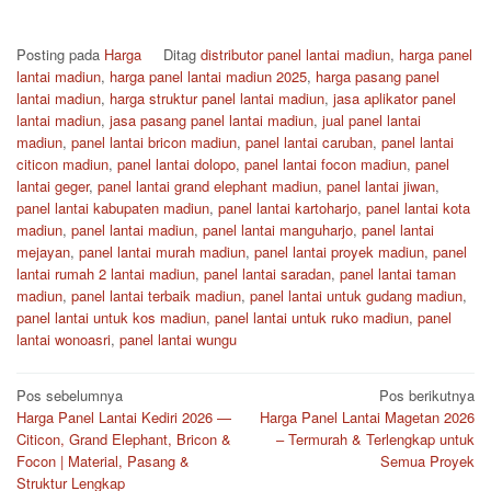
Posting pada
Harga
Ditag
distributor panel lantai madiun
,
harga panel
lantai madiun
,
harga panel lantai madiun 2025
,
harga pasang panel
lantai madiun
,
harga struktur panel lantai madiun
,
jasa aplikator panel
lantai madiun
,
jasa pasang panel lantai madiun
,
jual panel lantai
madiun
,
panel lantai bricon madiun
,
panel lantai caruban
,
panel lantai
citicon madiun
,
panel lantai dolopo
,
panel lantai focon madiun
,
panel
lantai geger
,
panel lantai grand elephant madiun
,
panel lantai jiwan
,
panel lantai kabupaten madiun
,
panel lantai kartoharjo
,
panel lantai kota
madiun
,
panel lantai madiun
,
panel lantai manguharjo
,
panel lantai
mejayan
,
panel lantai murah madiun
,
panel lantai proyek madiun
,
panel
lantai rumah 2 lantai madiun
,
panel lantai saradan
,
panel lantai taman
madiun
,
panel lantai terbaik madiun
,
panel lantai untuk gudang madiun
,
panel lantai untuk kos madiun
,
panel lantai untuk ruko madiun
,
panel
lantai wonoasri
,
panel lantai wungu
Navigasi
Pos sebelumnya
Pos berikutnya
Harga Panel Lantai Kediri 2026 —
Harga Panel Lantai Magetan 2026
pos
Citicon, Grand Elephant, Bricon &
– Termurah & Terlengkap untuk
Focon | Material, Pasang &
Semua Proyek
Struktur Lengkap