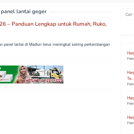
:
panel lantai geger
Cari
untuk:
26 – Panduan Lengkap untuk Rumah, Ruko,
n panel lantai di Madiun terus meningkat seiring perkembangan
Har
Febr
Har
Te
Febr
Har
Febr
Har
Febr