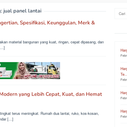
g:
jual panel lantai
Cari
untuk:
gertian, Spesifikasi, Keunggulan, Merk &
akan material bangunan yang kuat, ringan, cepat dipasang, dan
[…]
Har
Febr
Har
Te
Febr
Har
k Modern yang Lebih Cepat, Kuat, dan Hemat
Febr
Har
tingkat terus meningkat. Rumah dua lantai, ruko, kos-kosan,
Febr
ndar […]