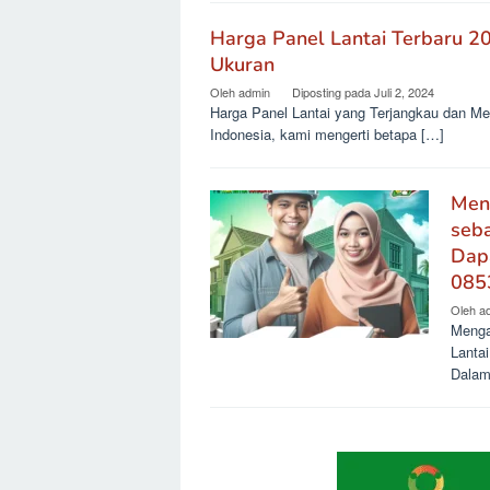
Harga Panel Lantai Terbaru 2
Ukuran
Oleh
admin
Diposting pada
Juli 2, 2024
Harga Panel Lantai yang Terjangkau dan Me
Indonesia, kami mengerti betapa […]
Men
seba
Dap
085
Oleh
a
Menga
Lanta
Dalam