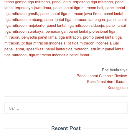
tahan gempa tiga mitracon
,
panel lantai terpasang tiga mitracon
,
panel
lantai terpercaya jawa timur
,
panel lantai tiga mitracon bali
,
panel lantai
tiga mitracon gresik
,
panel lantai tiga mitracon jawa timur
,
panel lantai
tiga mitracon jombang
,
panel lantai tiga mitracon lamongan
,
panel lantai
tiga mitracon mojokerto
,
panel lantai tiga mitracon sidoarjo
,
panel lantai
tiga mitracon surabaya
,
pemasangan panel lantai profesional tiga
mitracon
,
penyedia panel lantai tiga mitracon
,
promo panel lantai tiga
mitracon
,
pt tiga mitracon indonesia
,
pt tiga mitracon indonesia jual
panel lantai
,
spesifikasi panel lantai tiga mitracon
,
struktur panel lantai
tiga mitracon
,
tiga mitracon indonesia panel lantai
Navigasi
Pos berikutnya
Panel Lantai Citicon : Review,
pos
Spesifikasi dan Ukuran,
Keunggulan
Cari
untuk:
Recent Post