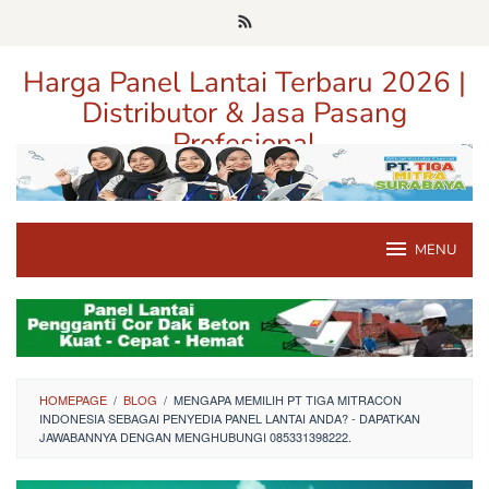
Loncat
ke
konten
Harga Panel Lantai Terbaru 2026 |
Distributor & Jasa Pasang
Profesional
Pusat Informasi Harga, Distributor, dan Jasa Pasang Panel Lantai
Terpercaya di Jawa Timur
MENU
HOMEPAGE
/
BLOG
/
MENGAPA MEMILIH PT TIGA MITRACON
INDONESIA SEBAGAI PENYEDIA PANEL LANTAI ANDA? - DAPATKAN
JAWABANNYA DENGAN MENGHUBUNGI 085331398222.