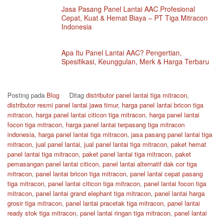
Jasa Pasang Panel Lantai AAC Profesional
Cepat, Kuat & Hemat Biaya – PT Tiga Mitracon
Indonesia
Apa Itu Panel Lantai AAC? Pengertian,
Spesifikasi, Keunggulan, Merk & Harga Terbaru
Posting pada
Blog
Ditag
distributor panel lantai tiga mitracon
,
distributor resmi panel lantai jawa timur
,
harga panel lantai bricon tiga
mitracon
,
harga panel lantai citicon tiga mitracon
,
harga panel lantai
focon tiga mitracon
,
harga panel lantai terpasang tiga mitracon
indonesia
,
harga panel lantai tiga mitracon
,
jasa pasang panel lantai tiga
mitracon
,
jual panel lantai
,
jual panel lantai tiga mitracon
,
paket hemat
panel lantai tiga mitracon
,
paket panel lantai tiga mitracon
,
paket
pemasangan panel lantai citicon
,
panel lantai alternatif dak cor tiga
mitracon
,
panel lantai bricon tiga mitracon
,
panel lantai cepat pasang
tiga mitracon
,
panel lantai citicon tiga mitracon
,
panel lantai focon tiga
mitracon
,
panel lantai grand elephant tiga mitracon
,
panel lantai harga
grosir tiga mitracon
,
panel lantai pracetak tiga mitracon
,
panel lantai
ready stok tiga mitracon
,
panel lantai ringan tiga mitracon
,
panel lantai