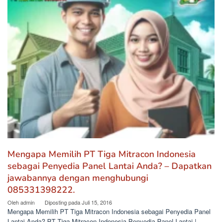
Mengapa Memilih PT Tiga Mitracon Indonesia
sebagai Penyedia Panel Lantai Anda? – Dapatkan
jawabannya dengan menghubungi
085331398222.
Oleh
admin
Diposting pada
Juli 15, 2016
Mengapa Memilih PT Tiga Mitracon Indonesia sebagai Penyedia Panel
Lantai Anda? PT Tiga Mitracon Indonesia Penyedia Panel Lantai |