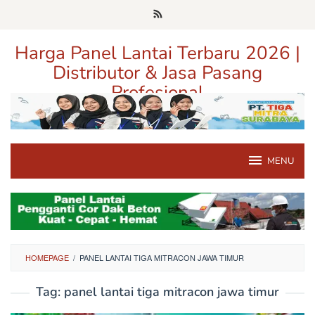
Loncat
ke
konten
Harga Panel Lantai Terbaru 2026 |
Distributor & Jasa Pasang
Profesional
Pusat Informasi Harga, Distributor, dan Jasa Pasang Panel Lantai
Terpercaya di Jawa Timur
MENU
HOMEPAGE
/
PANEL LANTAI TIGA MITRACON JAWA TIMUR
Tag:
panel lantai tiga mitracon jawa timur