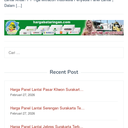
Dalam […]
Cari
untuk:
Recent Post
Harga Panel Lantai Pasar Kliwon Surakart…
Februari 27, 2026
Harga Panel Lantai Serengan Surakarta Te…
Februari 27, 2026
Harga Panel Lantai Jebres Surakarta Terb…